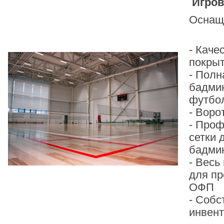
Игров
Оснащ
- Каче
покрыт
- Полн
бадмин
футбо
- Воро
- Проф
сетки 
бадми
- Весь
для пр
ОФП
- Собс
инвен