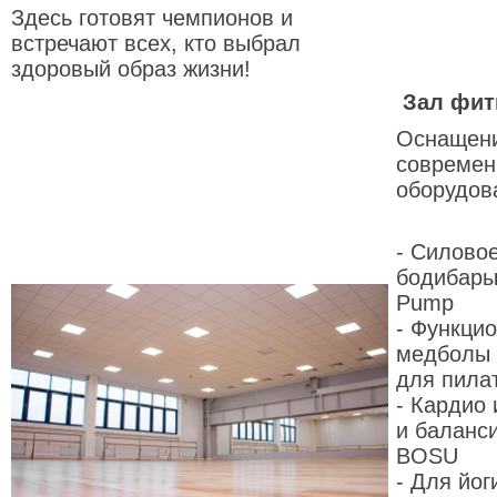
Здесь готовят чемпионов и
встречают всех, кто выбрал
здоровый образ жизни!
Зал фит
Оснащени
современ
оборудов
- Силовое
бодибары
Pump
- Функци
медболы 2
для пила
- Кардио
и баланс
BOSU
- Для йог