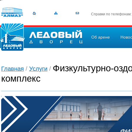
Справки по телефонам
Об арене
Новос
Физкультурно-озд
Главная
/
Услуги
/
комплекс